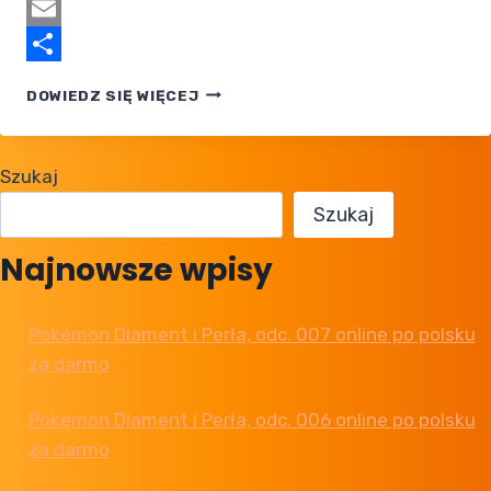
Tumblr
Email
Share
PLOTKA:
DOWIEDZ SIĘ WIĘCEJ
LEGO
POKEMON
— POTENCJALNE
Szukaj
SZCZEGÓŁY
ZESTAWÓW
Szukaj
NA 2026
Najnowsze wpisy
Pokémon Diament i Perła, odc. 007 online po polsku
za darmo
Pokemon Diament i Perła, odc. 006 online po polsku
za darmo