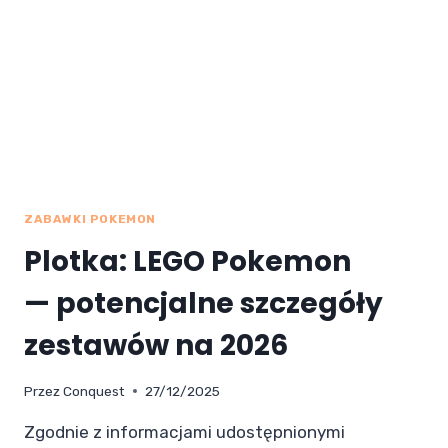
ZABAWKI POKEMON
Plotka: LEGO Pokemon
— potencjalne szczegóły
zestawów na 2026
Przez
Conquest
27/12/2025
Zgodnie z informacjami udostępnionymi