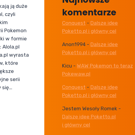
ają ją duże
komentarze
, czyli
kim
Conquest
-
Dalsze idee
ii Pokemon
Poketto.pl i główny cel
ki w formie
Anon1994
-
Dalsze idee
 Alola.pl
Poketto.pl i główny cel
ea.pl wyrasta
w, które
Kicu
-
WAW Pokemon to teraz
iększe
Pokewaw.pl
jne serii
Conquest
-
Dalsze idee
 się…
Poketto.pl i główny cel
Jestem Wesoły Romek
-
Dalsze idee Poketto.pl
i główny cel