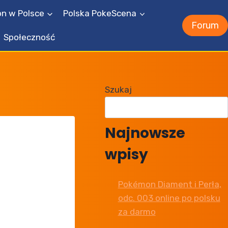
n w Polsce
Polska PokeScena
Forum
Społeczność
Szukaj
Najnowsze
wpisy
Pokémon Diament i Perła,
odc. 003 online po polsku
za darmo