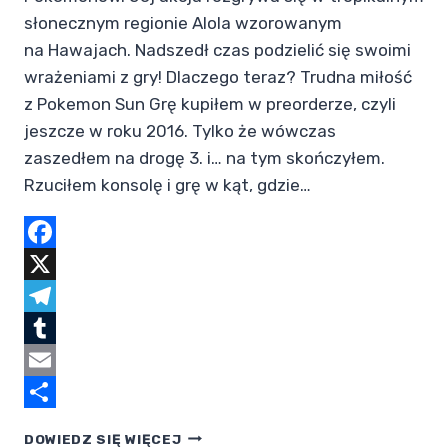
słonecznym regionie Alola wzorowanym
na Hawajach. Nadszedł czas podzielić się swoimi
wrażeniami z gry! Dlaczego teraz? Trudna miłość
z Pokemon Sun Grę kupiłem w preorderze, czyli
jeszcze w roku 2016. Tylko że wówczas
zaszedłem na drogę 3. i… na tym skończyłem.
Rzuciłem konsolę i grę w kąt, gdzie…
Facebook
X
Telegram
Tumblr
Email
Share
POKEMON
DOWIEDZ SIĘ WIĘCEJ