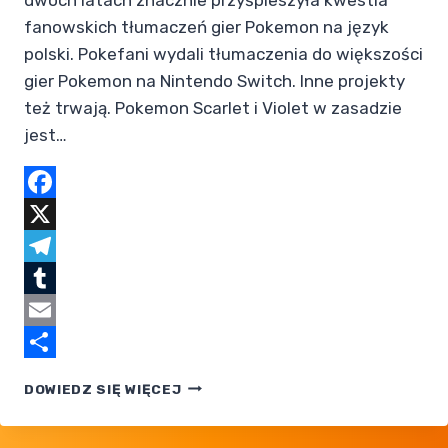
fanowskich tłumaczeń gier Pokemon na język
polski. Pokefani wydali tłumaczenia do większości
gier Pokemon na Nintendo Switch. Inne projekty
też trwają. Pokemon Scarlet i Violet w zasadzie
jest…
Facebook
X
Telegram
Tumblr
Email
Share
DETEKTYW
DOWIEDZ SIĘ WIĘCEJ
PIKACHU
NA TROPIE
POLSKIEGO