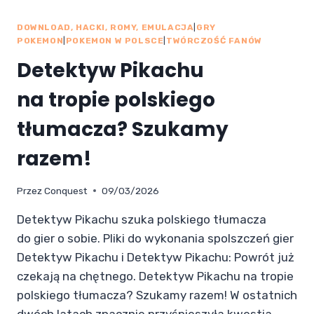
DOWNLOAD, HACKI, ROMY, EMULACJA
|
GRY
POKEMON
|
POKEMON W POLSCE
|
TWÓRCZOŚĆ FANÓW
Detektyw Pikachu
na tropie polskiego
tłumacza? Szukamy
razem!
Przez
Conquest
09/03/2026
Detektyw Pikachu szuka polskiego tłumacza
do gier o sobie. Pliki do wykonania spolszczeń gier
Detektyw Pikachu i Detektyw Pikachu: Powrót już
czekają na chętnego. Detektyw Pikachu na tropie
polskiego tłumacza? Szukamy razem! W ostatnich
dwóch latach znacznie przyśpieszyła kwestia