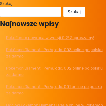
Szukaj
TŁUMACZA?
SZUKAMY
Szukaj
RAZEM!
Najnowsze wpisy
PokeForum powraca w wersji 0.2! Zapraszamy!
Pokémon Diament i Perła, odc. 003 online po polsku
za darmo
Pokemon Diament i Perła, odc. 002 online po polsku
za darmo
Pokemon Diament i Perła, odc. 001 online po polsku
za darmo
Odcinki Pokemon Diament i Perła online w Pokemon