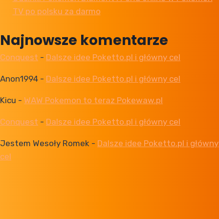
TV po polsku za darmo
Najnowsze komentarze
Conquest
-
Dalsze idee Poketto.pl i główny cel
Anon1994
-
Dalsze idee Poketto.pl i główny cel
Kicu
-
WAW Pokemon to teraz Pokewaw.pl
Conquest
-
Dalsze idee Poketto.pl i główny cel
Jestem Wesoły Romek
-
Dalsze idee Poketto.pl i główny
cel