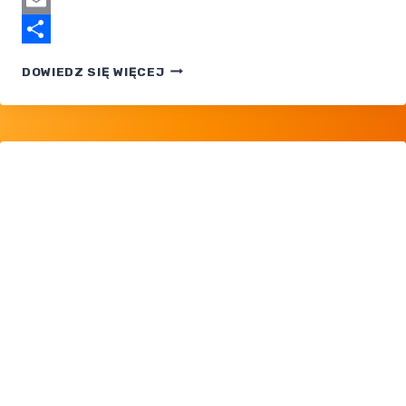
Email
Share
RAPORT
DOWIEDZ SIĘ WIĘCEJ
ZE STATUSU
TŁUMACZEŃ
GIER
POKEMON
NA POLSKI
[MARZEC
2026 R.]