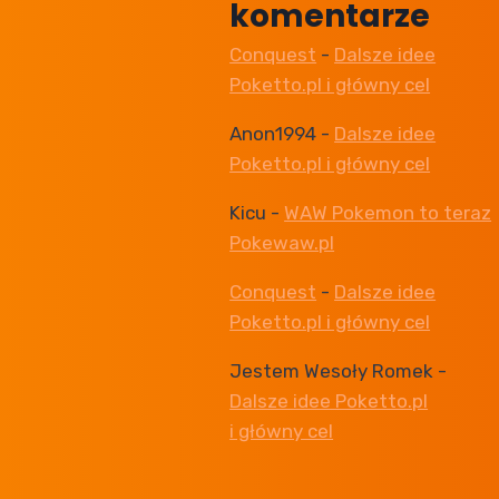
komentarze
Conquest
-
Dalsze idee
Poketto.pl i główny cel
Anon1994
-
Dalsze idee
Poketto.pl i główny cel
Kicu
-
WAW Pokemon to teraz
Pokewaw.pl
Conquest
-
Dalsze idee
Poketto.pl i główny cel
Jestem Wesoły Romek
-
Dalsze idee Poketto.pl
i główny cel