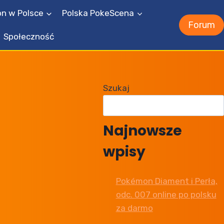
n w Polsce
Polska PokeScena
Forum
Społeczność
Szukaj
Najnowsze
wpisy
Pokémon Diament i Perła,
odc. 007 online po polsku
za darmo