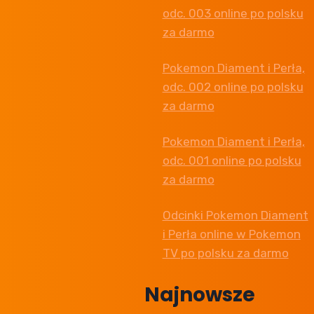
odc. 003 online po polsku
za darmo
Pokemon Diament i Perła,
odc. 002 online po polsku
za darmo
Pokemon Diament i Perła,
odc. 001 online po polsku
za darmo
Odcinki Pokemon Diament
i Perła online w Pokemon
TV po polsku za darmo
Najnowsze