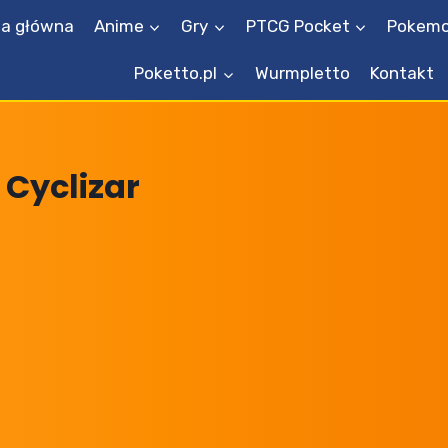
na główna
Anime
Gry
PTCG Pocket
Pokemo
Poketto.pl
Wurmpletto
Kontakt
Cyclizar