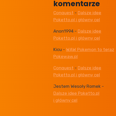
komentarze
Conquest
-
Dalsze idee
Poketto.pl i główny cel
Anon1994
-
Dalsze idee
Poketto.pl i główny cel
Kicu
-
WAW Pokemon to teraz
Pokewaw.pl
Conquest
-
Dalsze idee
Poketto.pl i główny cel
Jestem Wesoły Romek
-
Dalsze idee Poketto.pl
i główny cel