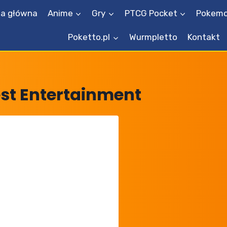
na główna
Anime
Gry
PTCG Pocket
Pokemo
Poketto.pl
Wurmpletto
Kontakt
t Entertainment