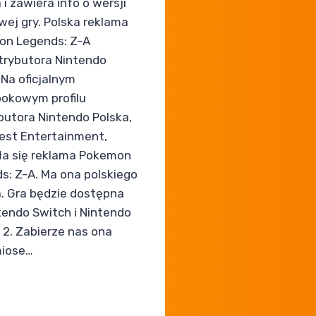
 i zawiera info o wersji
wej gry. Polska reklama
n Legends: Z-A
trybutora Nintendo
 Na oficjalnym
okowym profilu
butora Nintendo Polska,
st Entertainment,
ła się reklama Pokemon
s: Z-A. Ma ona polskiego
a. Gra będzie dostępna
tendo Switch i Nintendo
 2. Zabierze nas ona
miose…
ook