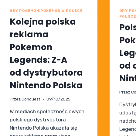
GRY POKEMON
|
POKEMON W POLSCE
GRY PO
POLSC
Kolejna polska
Pol
reklama
Po
Pokemon
Leg
Legends: Z-A
od 
od dystrybutora
Nin
Nintendo Polska
Przez
Co
Przez
Conquest
09/10/2025
Dystry
W mediach społecznościowych
udostę
polskiego dystrybutora
nadcho
Nintendo Polska ukazała się
Legend