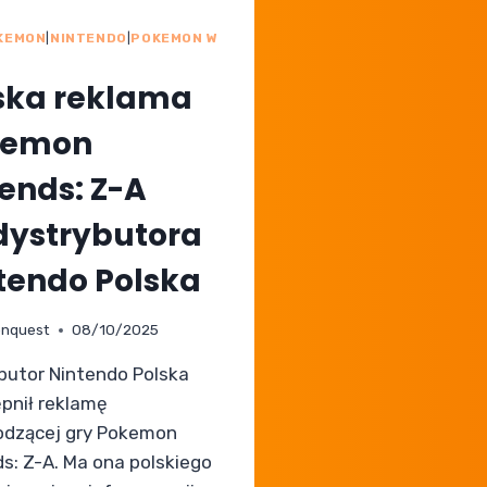
KEMON
|
NINTENDO
|
POKEMON W
E
ska reklama
kemon
ends: Z-A
dystrybutora
tendo Polska
nquest
08/10/2025
butor Nintendo Polska
pnił reklamę
dzącej gry Pokemon
s: Z-A. Ma ona polskiego