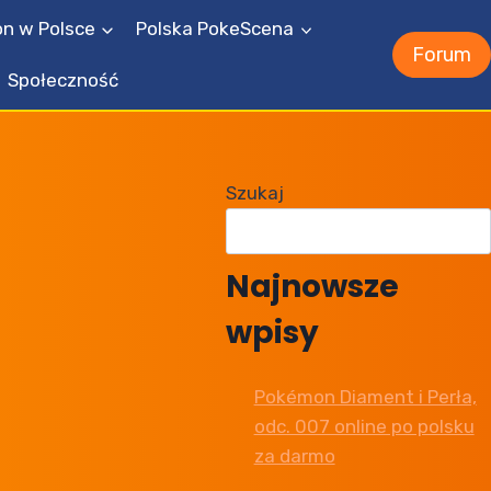
n w Polsce
Polska PokeScena
Forum
Społeczność
Szukaj
Najnowsze
wpisy
Pokémon Diament i Perła,
odc. 007 online po polsku
za darmo