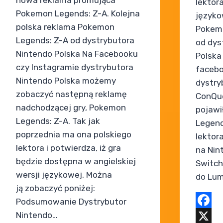
nowa reklama promująca
lektora
Pokemon Legends: Z-A. Kolejna
języko
polska reklama Pokemon
Pokemo
Legends: Z-A od dystrybutora
od dys
Nintendo Polska Na Facebooku
Polska
czy Instagramie dystrybutora
facebo
Nintendo Polska możemy
dystry
zobaczyć następną reklamę
ConQue
nadchodzącej gry, Pokemon
pojawi
Legends: Z-A. Tak jak
Legend
poprzednia ma ona polskiego
lektor
lektora i potwierdza, iż gra
na Nin
będzie dostępna w angielskiej
Switch
wersji językowej. Można
do Lu
ją zobaczyć poniżej:
Podsumowanie Dystrybutor
Nintendo…
Faceb