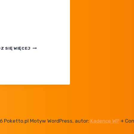
ram
POLSKA
Z SIĘ WIĘCEJ
REKLAMA
POKEMON
LEGENDS:
Z-
A
OD DYSTRYBUTORA
NINTENDO
POLSKA
6 Poketto.pl Motyw WordPress, autor:
Kadence WP
+ Con