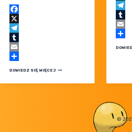
X
Teleg
Facebook
Tumblr
X
Email
Telegram
Share
Tumblr
DOWIED
Email
Share
KOLEJNA
DOWIEDZ SIĘ WIĘCEJ
POLSKA
REKLAMA
POKEMON
LEGENDS:
Z-
A
OD DYSTRYBUTORA
NINTENDO
© 202
POLSKA