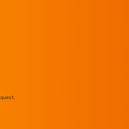
quest.