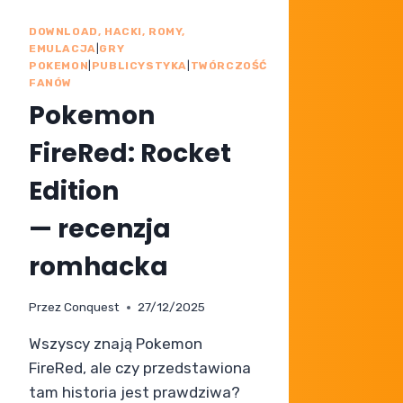
DOWNLOAD, HACKI, ROMY,
EMULACJA
|
GRY
POKEMON
|
PUBLICYSTYKA
|
TWÓRCZOŚĆ
FANÓW
Pokemon
FireRed: Rocket
Edition
— recenzja
romhacka
Przez
Conquest
27/12/2025
Wszyscy znają Pokemon
FireRed, ale czy przedstawiona
tam historia jest prawdziwa?