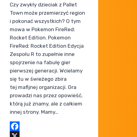
Czy zwykły dzieciak z Pallet
Town może przemierzyć region
i pokonać wszystkich? O tym
mowa w Pokemon FireRed:
Rocket Edition. Pokemon
FireRed: Rocket Edition Edycja
Zespołu R to zupełnie inne
spojrzenie na fabułę gier
pierwszej generacji. Wcielamy
się tu w świeżego zbira
tej mafijnej organizacji. Gra
prowadzi nas przez opowieść,
którą już znamy, ale z całkiem
innej strony. Mamy…
Facebook