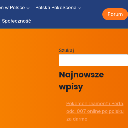
n w Polsce
Polska PokeScena
Forum
Społeczność
Szukaj
Najnowsze
wpisy
Pokémon Diament i Perła,
odc. 007 online po polsku
za darmo