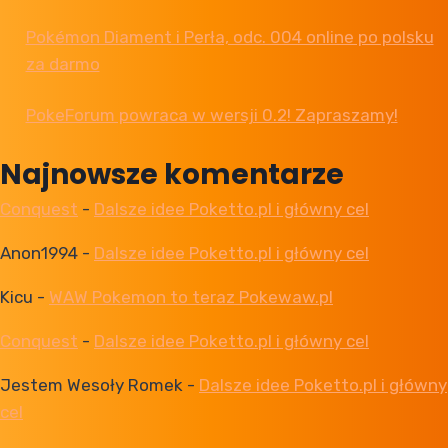
Pokémon Diament i Perła, odc. 004 online po polsku
za darmo
PokeForum powraca w wersji 0.2! Zapraszamy!
Najnowsze komentarze
Conquest
-
Dalsze idee Poketto.pl i główny cel
Anon1994
-
Dalsze idee Poketto.pl i główny cel
Kicu
-
WAW Pokemon to teraz Pokewaw.pl
Conquest
-
Dalsze idee Poketto.pl i główny cel
Jestem Wesoły Romek
-
Dalsze idee Poketto.pl i główny
cel